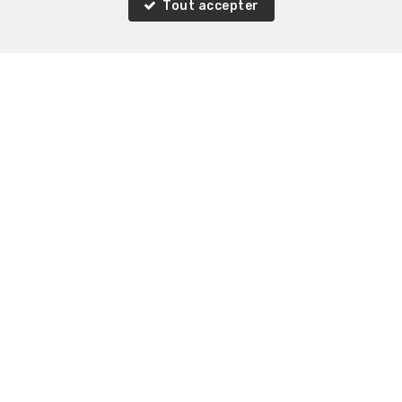
Tout accepter
VENDU
2
1
86 m²
20
Woluwe-Saint-Lambert
Appartement à vendre