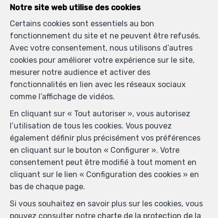
Rue Valduc 334
—
Notre site web utilise des cookies
1160 Auderghem
—
Certains cookies sont essentiels au bon
TEL.
+32 2 732 52 68
fonctionnement du site et ne peuvent être refusés.
MOB.
+32 (0) 468 17 90 38
—
Avec votre consentement, nous utilisons d’autres
info@kvolution.be
—
cookies pour améliorer votre expérience sur le site,
mesurer notre audience et activer des
fonctionnalités en lien avec les réseaux sociaux
Agent immobilier agréé IPI sous le numéro 507957 en
comme l’affichage de vidéos.
Belgique - N° entreprise : TVA BE0828165115- Instance
En cliquant sur « Tout autoriser », vous autorisez
de contrôle: Institut professionnel des agents
l’utilisation de tous les cookies. Vous pouvez
immobiliers, rue du Luxembourg 16B, 1000 Bruxelles
également définir plus précisément vos préférences
(+32 2 505 38 50 - info@ipi.be) - Soumis au
code
en cliquant sur le bouton « Configurer ». Votre
déontologique de l’ IPI
consentement peut être modifié à tout moment en
RC professionnelle et cautionnement via AXA Belgium
cliquant sur le lien « Configuration des cookies » en
SA, Place du Trône 1, 1000 Bruxelles – police n°
bas de chaque page.
730.390.160. Couverture valable pour les activités
réalisées en Belgique
Si vous souhaitez en savoir plus sur les cookies, vous
pouvez consulter notre
charte de la protection de la