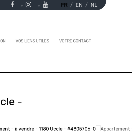
FR
EN
NL
ION
VOS LIENS UTILES
VOTRE CONTACT
cle
-