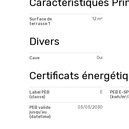
Caractéristiques Pri
12 m²
Surface de
terrasse 1
Divers
Oui
Cave
Certificats énergéti
E
Label PEB
PEB E-S
(classe)
(kwh/m²/
03/03/2030
PEB valide
jusqu'au
(datetime)