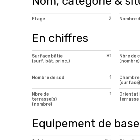
Nom, catégorie & sit
2
Etage
Nombre d
En chiffres
81
Surface bâtie
Nbre de c
(surf. bât. princ.)
(nombre)
1
Nombre de sdd
Chambre 
(surface
1
Nbre de
Orientati
terrasse(s)
terrasse 
(nombre)
Equipement de base