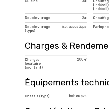
Oui
Cuisine
Chauffag
(ind/coll)
(ind/coll)
Oui
Double vitrage
Chauffag
isol. acoustique
Double vitrage
Parlopho
(type)
Charges & Rendeme
200 €
Charges
locataire
(montant)
Équipements techni
bois ou pvc
Châssis (type)