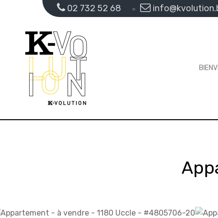
02 732 52 68
info@kvolution.
BIEN
App