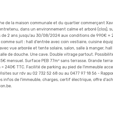
oche de la maison communale et du quartier commerçant Xav
ntretenu, dans un environnement calme et arboré (clos), s
s de 2 ans jusqu'au 30/08/2024 aux conditions de 990€ +
comme suit : hall d'entrée avec coin vestiaire, cuisine équi
vec vue arborée et tente solaire, salon, salle à manger, hall
alle de douche. Une cave. Double vitrage partout. Possibilit
25€ mensuel. Surface PEB 77m² sans terrasse. Grande terra
= 240€ TTC. Facilité de parking au pied de l'immeuble acce
Visites sur rdv au 02 732 52 68 ou au 0477 97 18 56 - Rappo
es infos de l'immeuble, charges, certif électrique, offre d'ac
ion.be.