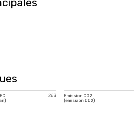
ncipales
ques
263
PEC
Emission CO2
an)
(émission CO2)