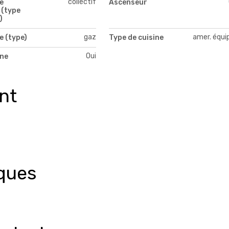
collectif
e
Ascenseur
 (type
)
gaz
amer. équi
e (type)
Type de cuisine
Oui
ne
nt
ques