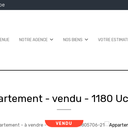
be
VENUE
NOTRE AGENCE
NOS BIENS
VOTRE ESTIMAT
artement - vendu
-
1180 Uc
VENDU