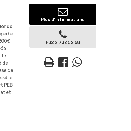
Plus d'informations
ier de
uperbe
 200€
+32 2 732 52 68
pée
 de
é de
sse de
ssible
rt PEB
hat et