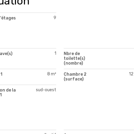
uation
9
'étages
1
ave(s)
Nbre de
toilette(s)
(nombre)
8 m²
12
1
Chambre 2
)
(surface)
sud-ouest
on de la
1