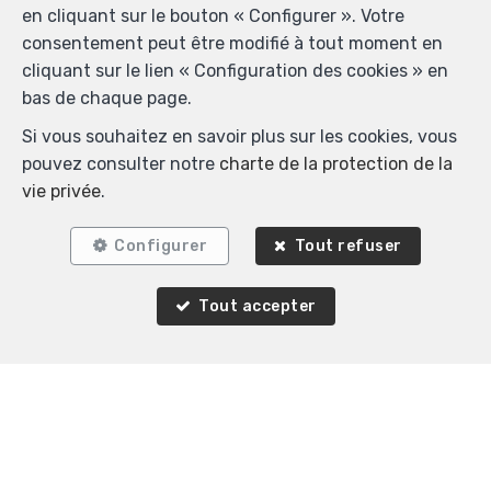
en cliquant sur le bouton « Configurer ». Votre
Biens similaires
consentement peut être modifié à tout moment en
cliquant sur le lien « Configuration des cookies » en
bas de chaque page.
Si vous souhaitez en savoir plus sur les cookies, vous
VENDU
pouvez consulter notre
charte de la protection de la
vie privée
.
Configurer
Tout refuser
Tout accepter
2
1
81 m²
1
Uccle
Appartement à vendre