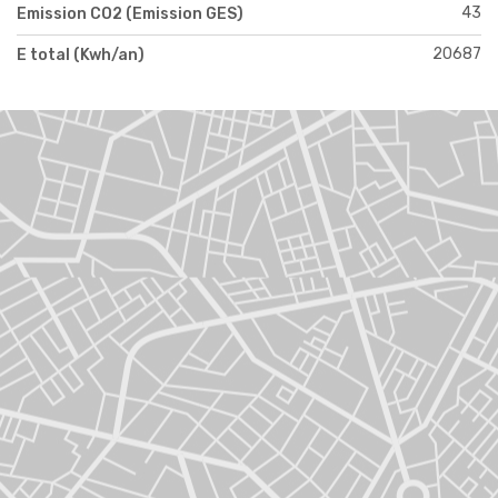
43
Emission CO2 (Emission GES)
20687
E total (Kwh/an)