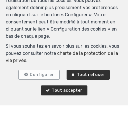
l’utilisation de tous les cookies. Vous pouvez
également définir plus précisément vos préférences
en cliquant sur le bouton « Configurer ». Votre
VENDU
consentement peut être modifié à tout moment en
cliquant sur le lien « Configuration des cookies » en
bas de chaque page.
Si vous souhaitez en savoir plus sur les cookies, vous
pouvez consulter notre
charte de la protection de la
vie privée
.
Configurer
Tout refuser
4
2
165 m²
5
Tout accepter
Woluwe-Saint-Pierre
Maison à vendre