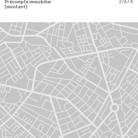
2767 €
Précompte immobilier
(montant)