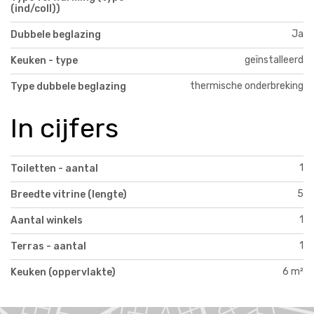
(ind/coll))
Ja
Dubbele beglazing
geïnstalleerd
Keuken - type
thermische onderbreking
Type dubbele beglazing
In cijfers
1
Toiletten - aantal
5
Breedte vitrine (lengte)
1
Aantal winkels
1
Terras - aantal
6 m²
Keuken (oppervlakte)