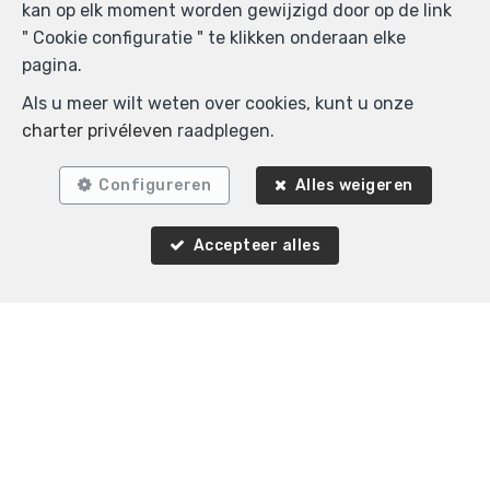
kan op elk moment worden gewijzigd door op de link
" Cookie configuratie " te klikken onderaan elke
pagina.
Als u meer wilt weten over cookies, kunt u onze
charter privéleven
raadplegen.
Configureren
Alles weigeren
3
3
110 m²
Woluwe-Saint-Pierre
Accepteer alles
Huis te koop
420.000 €
Agence Immobilière K-Volution