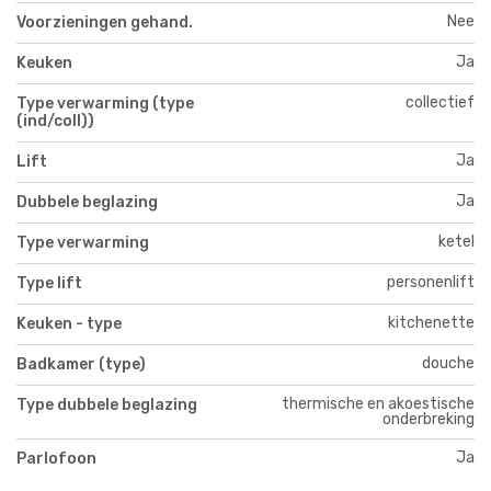
Nee
Voorzieningen gehand.
Ja
Keuken
collectief
Type verwarming (type
(ind/coll))
Ja
Lift
Ja
Dubbele beglazing
ketel
Type verwarming
personenlift
Type lift
kitchenette
Keuken - type
douche
Badkamer (type)
thermische en akoestische
Type dubbele beglazing
onderbreking
Ja
Parlofoon