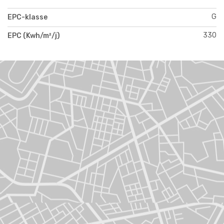
G
EPC-klasse
330
EPC (Kwh/m²/j)