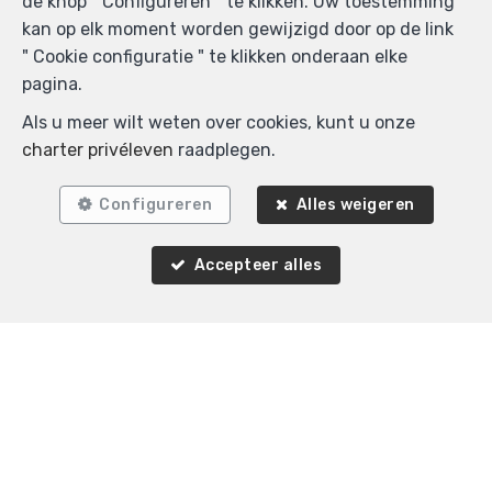
de knop " Configureren " te klikken. Uw toestemming
Vergelijkbare panden
kan op elk moment worden gewijzigd door op de link
" Cookie configuratie " te klikken onderaan elke
pagina.
Als u meer wilt weten over cookies, kunt u onze
VERKOCHT
charter privéleven
raadplegen.
Configureren
Alles weigeren
Accepteer alles
1
1
58 m²
Bruxelles
Appartement te koop