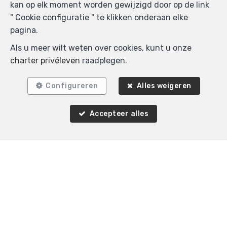
kan op elk moment worden gewijzigd door op de link
" Cookie configuratie " te klikken onderaan elke
pagina.
2
1
80 m²
Als u meer wilt weten over cookies, kunt u onze
Schaerbeek
charter privéleven
raadplegen.
Appartement te koop
Configureren
Alles weigeren
Accepteer alles
Agence Immobilière K-Volution
Rue Valduc 334
—
1160 Auderghem
—
TEL.
+32 2 732 52 68
MOB.
+32 (0) 468 17 90 38
—
info@kvolution.be
—