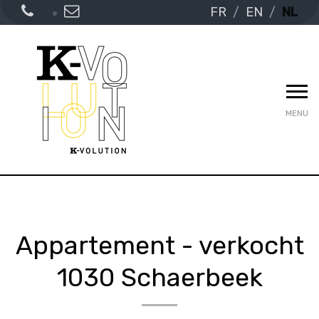
FR
EN
NL
MENU
Appartement - verkocht
1030 Schaerbeek