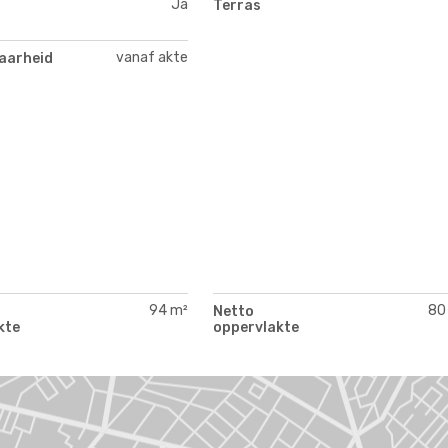
Ja
Terras
vanaf akte
aarheid
94 m²
80
Netto
kte
oppervlakte