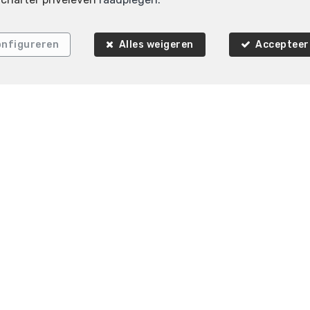
CHT
VERKOCHT
nfigureren
Alles weigeren
Accepteer 
1
1
70 m²
2
1
70 
eek
Schaerbeek
rse verdieping te koop
Appartement te koop
 Immobilière K-Volution
Rue Valduc 334
1160 Aud
—
—
 2 732 52 68
MOB.
+32 (0) 468 17 90 38
info@kvo
—
—