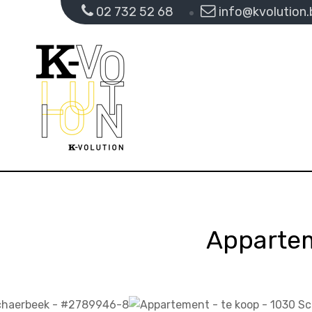
02 732 52 68
info@kvolution.
Appartem