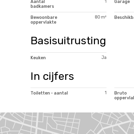
1
Aantal
Garage
badkamers
80 m²
Bewoonbare
Beschikb
oppervlakte
Basisuitrusting
Ja
Keuken
In cijfers
1
Toiletten - aantal
Bruto
oppervla