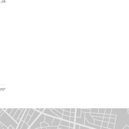
Ja
 m²