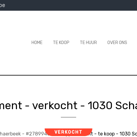
be
HOME
TE KOOP
TE HUUR
OVER ONS
ent - verkocht
-
1030 Sch
VERKOCHT