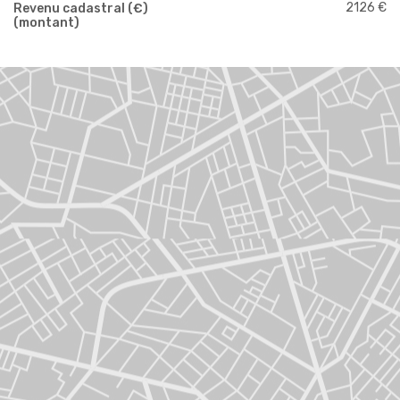
2126 €
Revenu cadastral (€)
(montant)