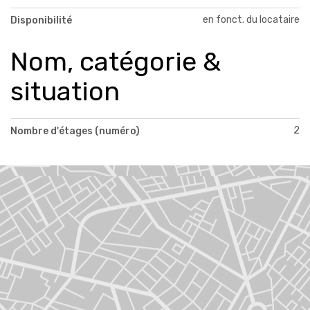
en fonct. du locataire
Disponibilité
Nom, catégorie &
situation
2
Nombre d'étages (numéro)