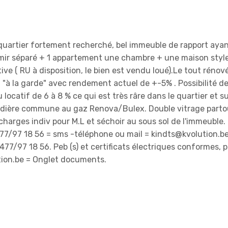
, quartier fortement recherché, bel immeuble de rapport aya
mir séparé + 1 appartement une chambre + une maison styl
ve ( RU à disposition, le bien est vendu loué).Le tout rénov
l "à la garde" avec rendement actuel de +-5% . Possibilité de
catif de 6 à 8 % ce qui est très râre dans le quartier et su
audière commune au gaz Renova/Bulex. Double vitrage parto
arges indiv pour M.L et séchoir au sous sol de l'immeuble.
77/97 18 56 = sms -téléphone ou mail = kindts@kvolution.b
77/97 18 56. Peb (s) et certificats électriques conformes, pl
tion.be = Onglet documents.