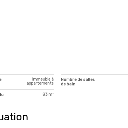
Immeuble à
e
Nombre de salles
appartements
de bain
83 m²
du
uation