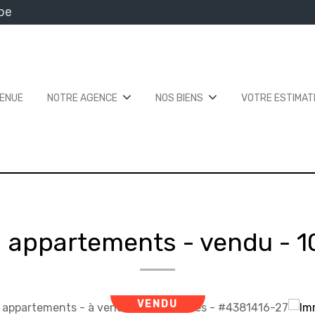
be
VENUE
NOTRE AGENCE
NOS BIENS
VOTRE ESTIMAT
 appartements - vendu
-
1
VENDU