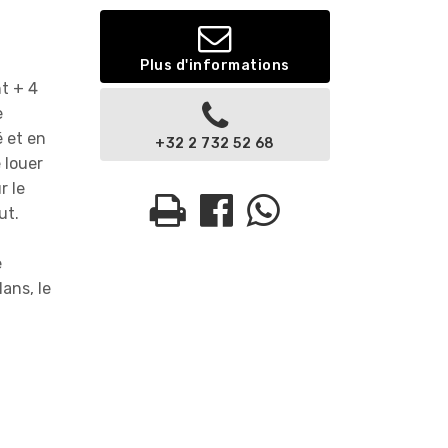
Plus d'informations
nt + 4
e
é et en
+32 2 732 52 68
 louer
r le
ut.
e
ans, le