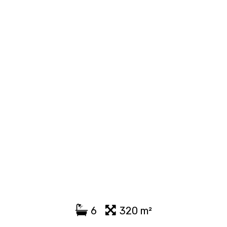
6
320 m²