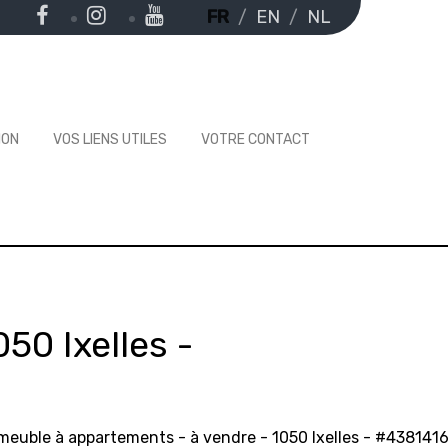
FR
EN
NL
ION
VOS LIENS UTILES
VOTRE CONTACT
050 Ixelles
-