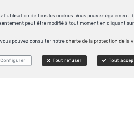
ez l’utilisation de tous les cookies. Vous pouvez également 
nsentement peut être modifié à tout moment en cliquant sur 
Biens similaires
s, vous pouvez consulter notre
charte de la protection de la v
VENDU
Configurer
Tout refuser
Tout accep
2
1
180 m²
1
Ixelles
Appartement à vendre