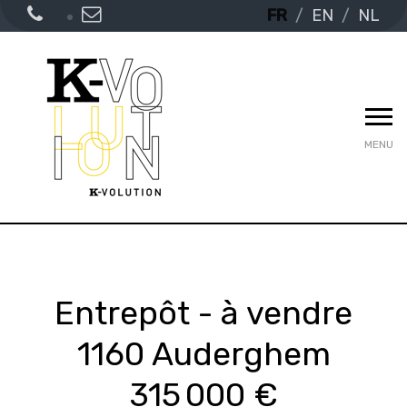
FR
EN
NL
MENU
Entrepôt - à vendre
1160 Auderghem
315 000 €