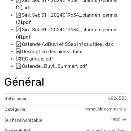
Sint Seb 31 - 2024019634_plannen-permis
(2).pdf
Sint Seb 31 - 2024019634_plannen-permis
(3).pdf
Sint Seb 31 - 2024019634_plannen-permis
(4).pdf
Ostende AdBuyl et SSeb infos utiles .xlsx
Description des biens .docx
RC annuel.pdf
Ostende_Buyl_Summary.pdf
Général
6826535
Référence
Immeuble commercial
Catégorie
1800 m²
Surface habitable
en fonct. du locataire