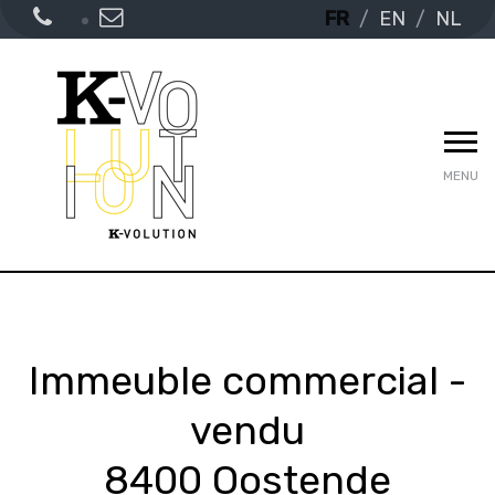
FR
EN
NL
MENU
Immeuble commercial -
vendu
8400 Oostende