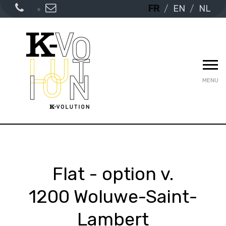
FR
EN
NL
MENU
Flat - option v.
1200 Woluwe-Saint-
Lambert