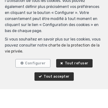
l’utilisation de tous les cookies. Vous pouvez
également définir plus précisément vos préférences
en cliquant sur le bouton « Configurer ». Votre
VENDU
consentement peut être modifié à tout moment en
cliquant sur le lien « Configuration des cookies » en
bas de chaque page.
Si vous souhaitez en savoir plus sur les cookies, vous
pouvez consulter notre
charte de la protection de la
vie privée
.
Configurer
Tout refuser
1
1
67 m²
Tout accepter
Woluwe-Saint-Pierre
Appartement à vendre