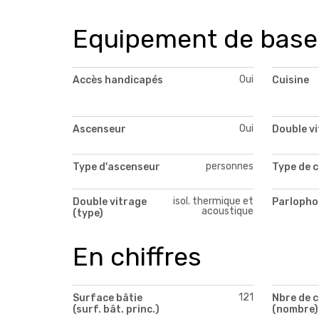
Equipement de base
Oui
Accès handicapés
Cuisine
Oui
Ascenseur
Double v
personnes
Type d'ascenseur
Type de c
isol. thermique et
Double vitrage
Parlopho
acoustique
(type)
En chiffres
121
Surface bâtie
Nbre de c
(surf. bât. princ.)
(nombre)