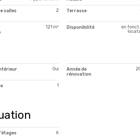
2
e salles
Terrasse
121 m²
en fonct.
Disponibilité
locata
e
Oui
2
ntérieur
Année de
rénovation
1
de
uation
6
'étages