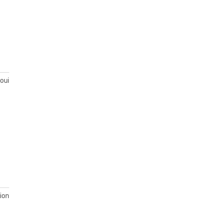
oui
tion