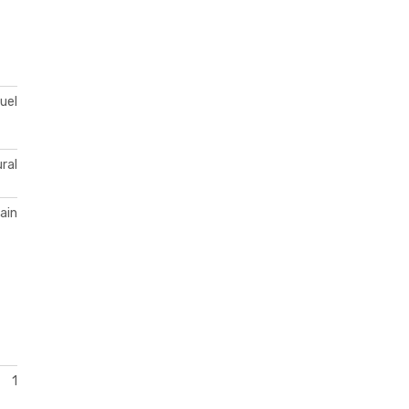
duel
ral
ain
1