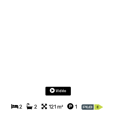
Vidéo
2
2
121 m²
1