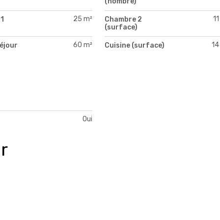
(nombre)
25 m²
11
1
Chambre 2
)
(surface)
60 m²
14
séjour
Cuisine (surface)
)
Oui
r