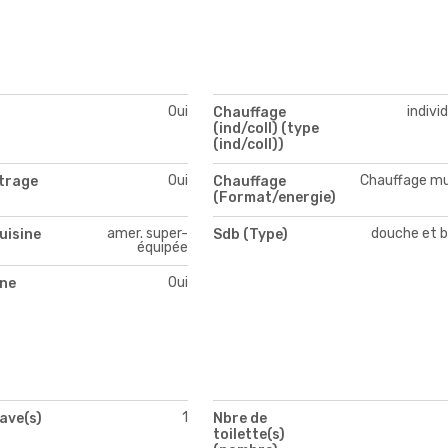
Oui
indivi
Chauffage
(ind/coll) (type
(ind/coll))
Oui
Chauffage mu
itrage
Chauffage
(Format/energie)
amer. super-
douche et b
uisine
Sdb (Type)
équipée
Oui
ne
1
ave(s)
Nbre de
toilette(s)