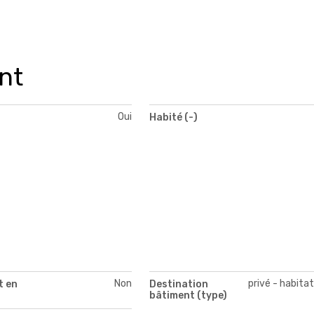
nt
Oui
Habité (-)
Non
privé - habita
 en
Destination
bâtiment (type)