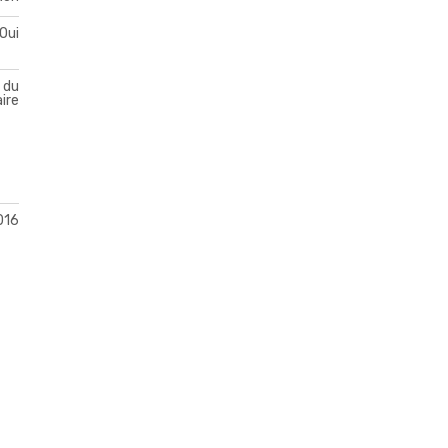
Oui
 du
ire
016