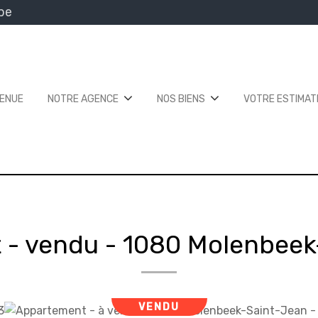
be
VENUE
NOTRE AGENCE
NOS BIENS
VOTRE ESTIMAT
 - vendu
-
1080 Molenbeek
VENDU