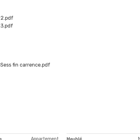
22.pdf
23.pdf
eSess fin carrence.pdf
Appartement
e
Meublé