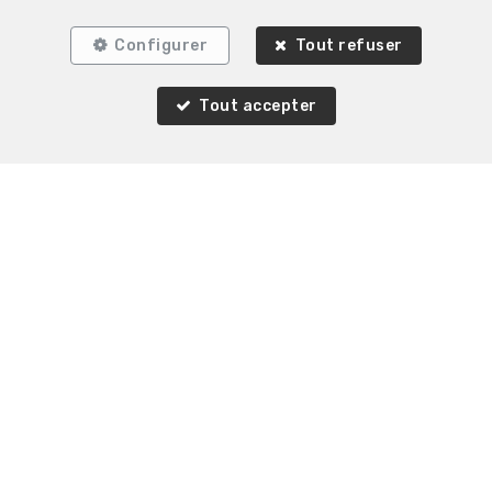
Configurer
Tout refuser
Tout accepter
2
1
80 m²
Schaerbeek
Appartement à vendre
Agence Immobilière K-Volution
Rue Valduc 334
—
1160 Auderghem
—