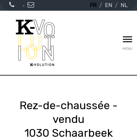
FR
EN
NL
MENU
Rez-de-chaussée -
vendu
1030 Schaarbeek