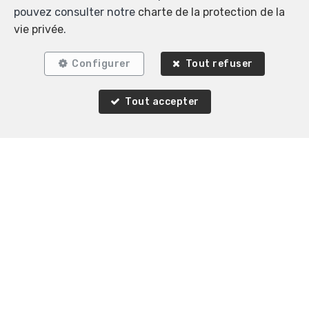
pouvez consulter notre
charte de la protection de la
vie privée
.
Configurer
Tout refuser
Tout accepter
Agence Immobilière K-Volution
Rue Valduc 334
—
1160 Auderghem
—
TEL.
+32 2 732 52 68
MOB.
+32 (0) 468 17 90 38
—
info@kvolution.be
—
Agent immobilier agréé IPI sous le numéro 507957 en
Belgique - N° entreprise : TVA BE0828165115- Instance
de contrôle: Institut professionnel des agents