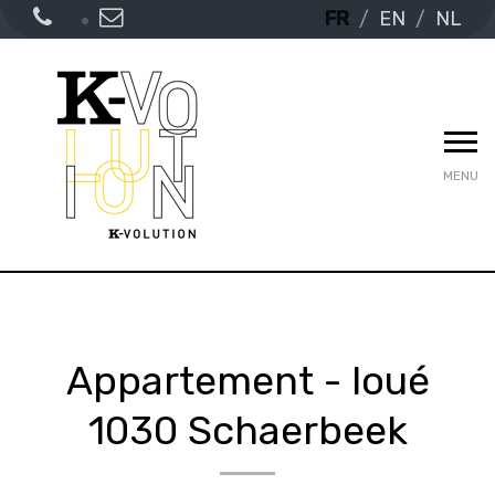
FR
EN
NL
MENU
Appartement - loué
1030 Schaerbeek