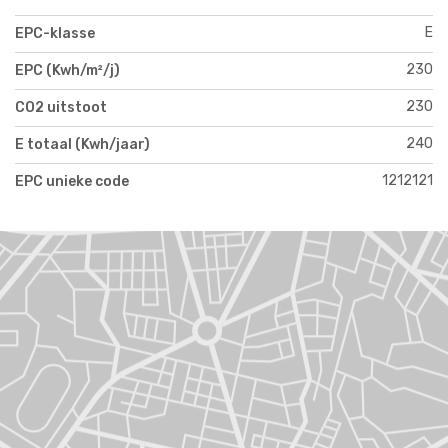
E
EPC-klasse
230
EPC (Kwh/m²/j)
230
CO2 uitstoot
240
E totaal (Kwh/jaar)
1212121
EPC unieke code