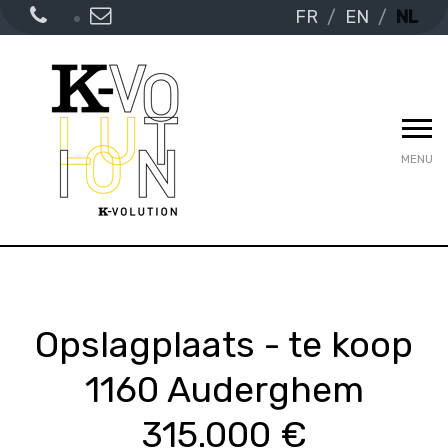
FR
EN
NL
MENU
Opslagplaats - te koop
1160 Auderghem
315.000 €