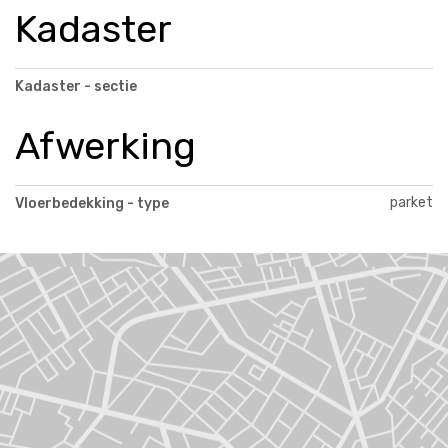
Kadaster
Kadaster - sectie
Afwerking
parket
Vloerbedekking - type