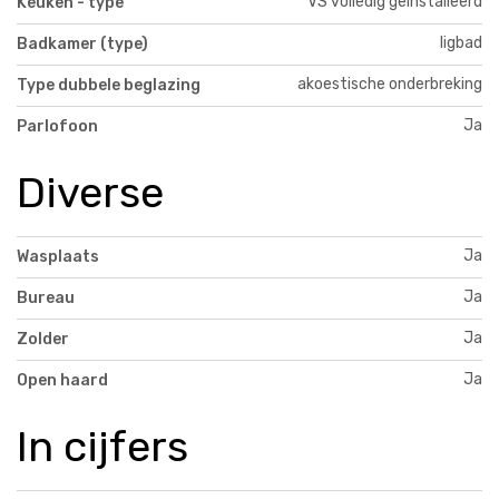
VS volledig geïnstalleerd
Keuken - type
ligbad
Badkamer (type)
akoestische onderbreking
Type dubbele beglazing
Ja
Parlofoon
Diverse
Ja
Wasplaats
Ja
Bureau
Ja
Zolder
Ja
Open haard
In cijfers