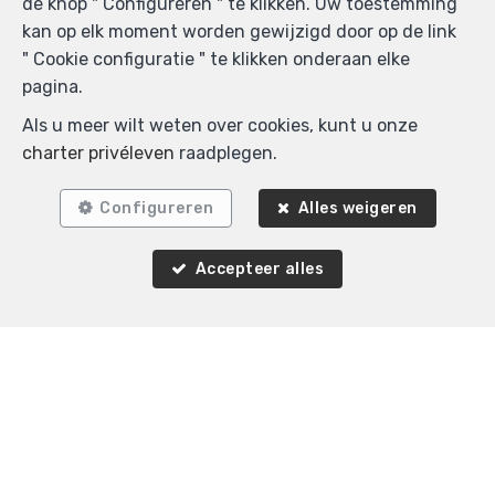
de knop " Configureren " te klikken. Uw toestemming
kan op elk moment worden gewijzigd door op de link
" Cookie configuratie " te klikken onderaan elke
pagina.
Als u meer wilt weten over cookies, kunt u onze
charter privéleven
raadplegen.
Configureren
Alles weigeren
Accepteer alles
Agence Immobilière K-Volution
Rue Valduc 334
—
1160 Auderghem
—
TEL.
+32 2 732 52 68
MOB.
+32 (0) 468 17 90 38
—