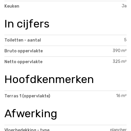
Ja
Keuken
In cijfers
5
Toiletten - aantal
390 m²
Bruto oppervlakte
325 m²
Netto oppervlakte
Hoofdkenmerken
16 m²
Terras 1 (oppervlakte)
Afwerking
plancher
Vloerbedekking - type