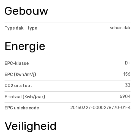
Gebouw
schuin dak
Type dak - type
Energie
D+
EPC-klasse
156
EPC (Kwh/m²/j)
33
CO2 uitstoot
6904
E totaal (Kwh/jaar)
20150327-0000278770-01-4
EPC unieke code
Veiligheid