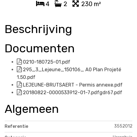
4
2
230 m²
Beschrijving
Documenten
0210-180725-01.pdf
295_3_Lejeune_150106_ A0 Plan Projeté
1.50.pdf
LEJEUNE-BRUTSAERT - Permis annexe.pdf
20180822-0000533912-01-7.pdfgdr67.pdf
Algemeen
3552012
Referentie