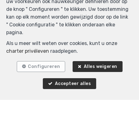
uw voorkeuren ook nauwkeuriger definiëren door op
de knop " Configureren " te klikken. Uw toestemming
kan op elk moment worden gewijzigd door op de link
" Cookie configuratie " te klikken onderaan elke
pagina.
Als u meer wilt weten over cookies, kunt u onze
charter privéleven
raadplegen.
Configureren
Alles weigeren
Accepteer alles
Agence Immobilière K-Volution
Rue Valduc 334
—
1160 Auderghem
—
TEL.
+32 2 732 52 68