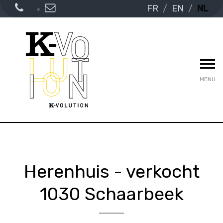
FR
EN
NL
MENU
Herenhuis - verkocht
1030 Schaarbeek