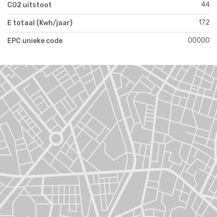
44
CO2 uitstoot
172
E totaal (Kwh/jaar)
00000
EPC unieke code