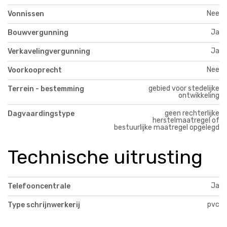
Nee
Vonnissen
Ja
Bouwvergunning
Ja
Verkavelingvergunning
Nee
Voorkooprecht
gebied voor stedelijke
Terrein - bestemming
ontwikkeling
geen rechterlijke
Dagvaardingstype
herstelmaatregel of
bestuurlijke maatregel opgelegd
Technische uitrusting
Ja
Telefooncentrale
pvc
Type schrijnwerkerij