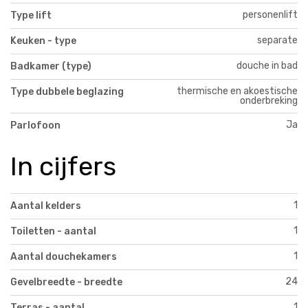
personenlift
Type lift
separate
Keuken - type
douche in bad
Badkamer (type)
thermische en akoestische
Type dubbele beglazing
onderbreking
Ja
Parlofoon
In cijfers
1
Aantal kelders
1
Toiletten - aantal
1
Aantal douchekamers
24
Gevelbreedte - breedte
1
Terras - aantal