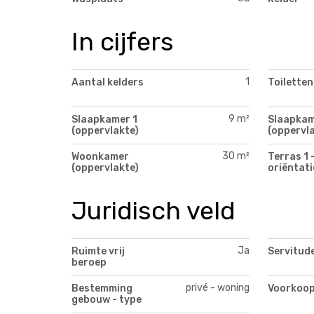
In cijfers
1
Aantal kelders
Toiletten
9 m²
Slaapkamer 1
Slaapkam
(oppervlakte)
(oppervla
30 m²
Woonkamer
Terras 1 
(oppervlakte)
oriëntati
Juridisch veld
Ja
Ruimte vrij
Servitud
beroep
privé - woning
Bestemming
Voorkoop
gebouw - type