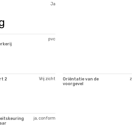
Ja
g
pvc
rkerij
Vrij zicht
z
rt 2
Oriëntatie van de
voorgevel
ja, conform
teitskeuring
aar