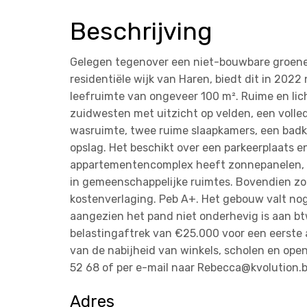
Beschrijving
Gelegen tegenover een niet-bouwbare groene 
residentiële wijk van Haren, biedt dit in 20
leefruimte van ongeveer 100 m². Ruime en li
zuidwesten met uitzicht op velden, een volle
wasruimte, twee ruime slaapkamers, een badka
opslag. Het beschikt over een parkeerplaats e
appartementencomplex heeft zonnepanelen, wat
in gemeenschappelijke ruimtes. Bovendien zo
kostenverlaging. Peb A+. Het gebouw valt nog
aangezien het pand niet onderhevig is aan bt
belastingaftrek van €25.000 voor een eerste
van de nabijheid van winkels, scholen en ope
52 68 of per e-mail naar Rebecca@kvolution.b
Adres