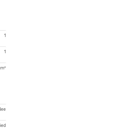
1
1
 m²
Nee
ied