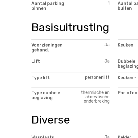
1
Aantal parking
Aantal p
binnen
buiten
Basisuitrusting
Ja
Voorzieningen
Keuken
gehand.
Ja
Lift
Dubbele
beglazin
personenlift
Type lift
Keuken - 
thermische en
Type dubbele
Parlofoo
akoestische
beglazing
onderbreking
Diverse
Ja
Wasplaats
Kelder