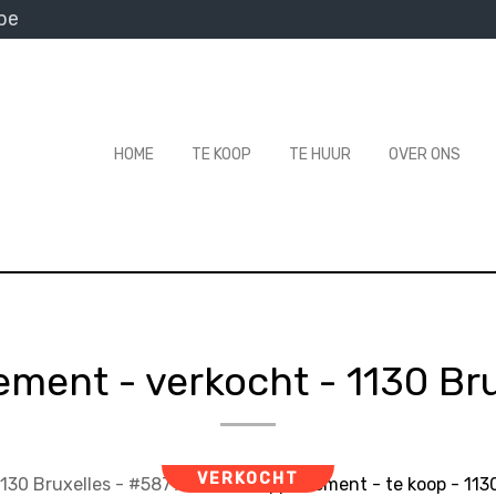
be
HOME
TE KOOP
TE HUUR
OVER ONS
ement - verkocht
-
1130 Bru
VERKOCHT