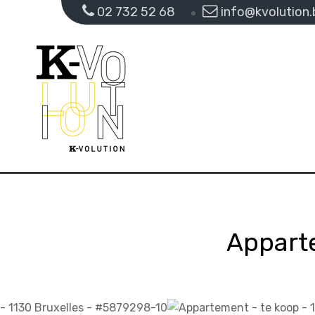
02 732 52 68
info@kvolution.
Appart