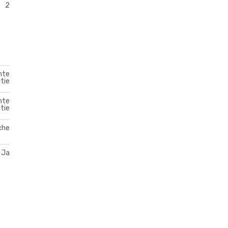
2
mte
tie
mte
tie
che
Ja