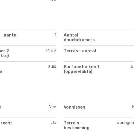
1
 - aantal
Aantal
douchekamers
14 m²
er 2
Terras - aantal
kte)
zuid
6
-
Surface balkon 1
e
(oppervlakte)
Nee
e
Vonnissen
Ja
woongeb
recht
Terrein -
bestemming