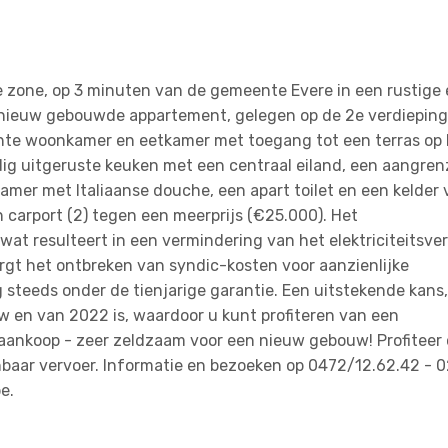
zone, op 3 minuten van de gemeente Evere in een rustige 
22 nieuw gebouwde appartement, gelegen op de 2e verdieping
chte woonkamer en eetkamer met toegang tot een terras op
dig uitgeruste keuken met een centraal eiland, een aangre
mer met Italiaanse douche, een apart toilet en een kelder 
n carport (2) tegen een meerprijs (€25.000). Het
 resulteert in een vermindering van het elektriciteitsver
rgt het ontbreken van syndic-kosten voor aanzienlijke
 steeds onder de tienjarige garantie. Een uitstekende kans,
w en van 2022 is, waardoor u kunt profiteren van een
 aankoop - zeer zeldzaam voor een nieuw gebouw! Profiteer
nbaar vervoer. Informatie en bezoeken op 0472/12.62.42 - 
e.