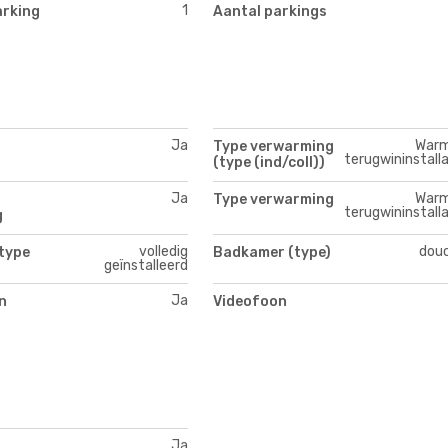
1
arking
Aantal parkings
Ja
War
Type verwarming
terugwininstalla
(type (ind/coll))
Ja
War
Type verwarming
terugwininstalla
g
volledig
dou
type
Badkamer (type)
geïnstalleerd
Ja
n
Videofoon
Ja