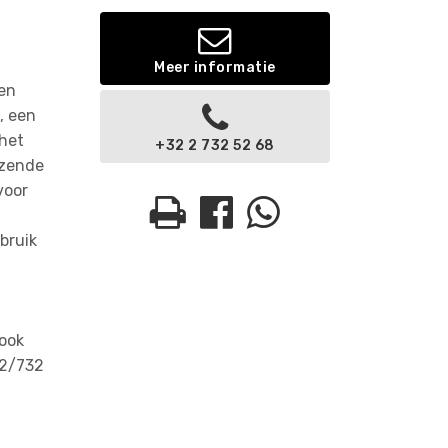
Meer informatie
en
, een
 het
+32 2 732 52 68
nzende
voor
bruik
 ook
02/732