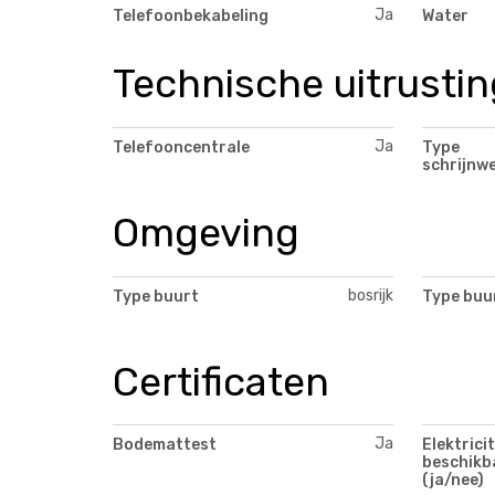
Ja
Telefoonbekabeling
Water
Technische uitrustin
Ja
Telefooncentrale
Type
schrijnwe
Omgeving
bosrijk
Type buurt
Type buu
Certificaten
Ja
Bodemattest
Elektrici
beschikb
(ja/nee)