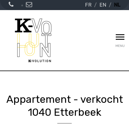
FR
EN
NL
MENU
Appartement - verkocht
1040 Etterbeek