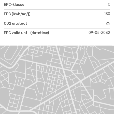
C
EPC-klasse
130
EPC (Kwh/m²/j)
25
CO2 uitstoot
09-05-2032
EPC valid until (datetime)