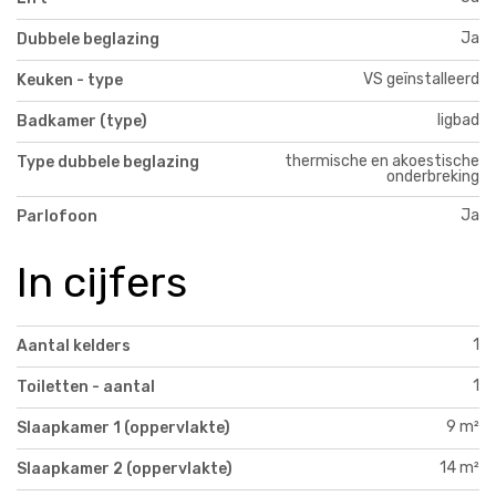
Ja
Dubbele beglazing
VS geïnstalleerd
Keuken - type
ligbad
Badkamer (type)
thermische en akoestische
Type dubbele beglazing
onderbreking
Ja
Parlofoon
In cijfers
1
Aantal kelders
1
Toiletten - aantal
9 m²
Slaapkamer 1 (oppervlakte)
14 m²
Slaapkamer 2 (oppervlakte)