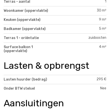
1
Terras - aantal
30 m²
Woonkamer (oppervlakte)
9 m²
Keuken (oppervlakte)
5 m²
Badkamer (oppervlakte)
zuidoosten
Terras 1 - oriëntatie
4 m²
Surface balkon 1
(oppervlakte)
Lasten & opbrengst
295 €
Lasten huurder (bedrag)
Nee
Onder BTW stelsel
Aansluitingen