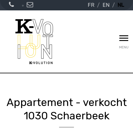
FR
EN
NL
MENU
Appartement - verkocht
1030 Schaerbeek