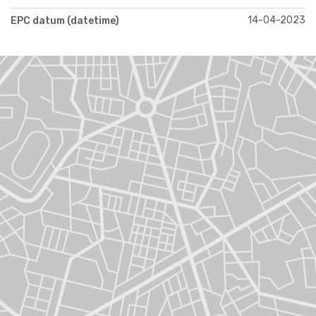
14-04-2023
EPC datum (datetime)