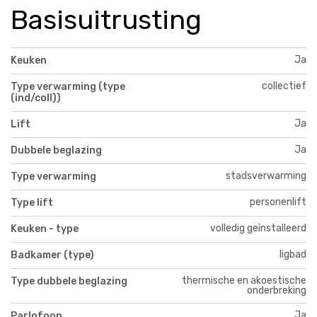
Basisuitrusting
Ja
Keuken
collectief
Type verwarming (type
(ind/coll))
Ja
Lift
Ja
Dubbele beglazing
stadsverwarming
Type verwarming
personenlift
Type lift
volledig geïnstalleerd
Keuken - type
ligbad
Badkamer (type)
thermische en akoestische
Type dubbele beglazing
onderbreking
Ja
Parlofoon