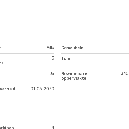
Villa
e
Gemeubeld
3
Tuin
rs
Ja
340
Bewoonbare
oppervlakte
01-06-2020
aarheid
4
arkings