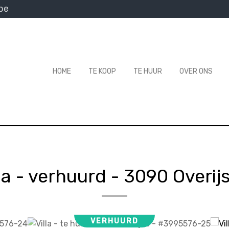
be
HOME
TE KOOP
TE HUUR
OVER ONS
lla - verhuurd
-
3090 Overij
VERHUURD