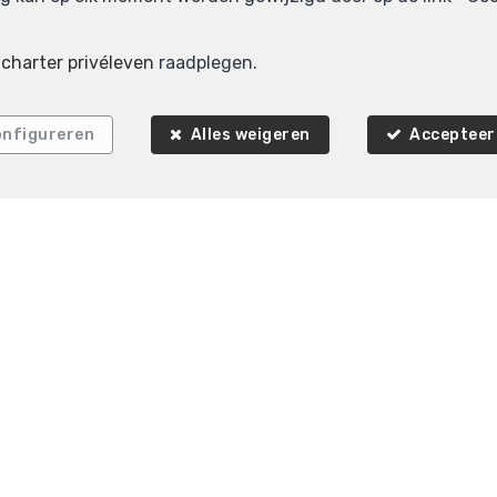
e
charter privéleven
raadplegen.
VERHUURD
nfigureren
Alles weigeren
Accepteer 
5
3
340 m²
Overijse
Villa te huur