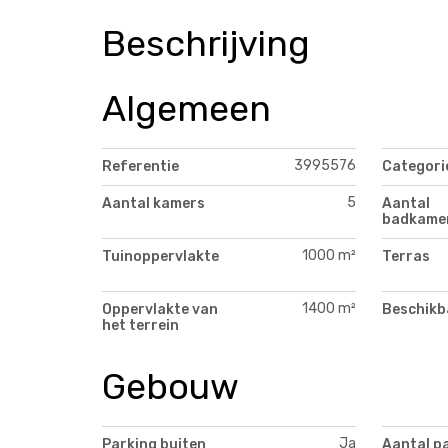
Beschrijving
Algemeen
3995576
Referentie
Categori
5
Aantal kamers
Aantal
badkame
1000 m²
Tuinoppervlakte
Terras
1400 m²
Oppervlakte van
Beschikb
het terrein
Gebouw
Ja
Parking buiten
Aantal p