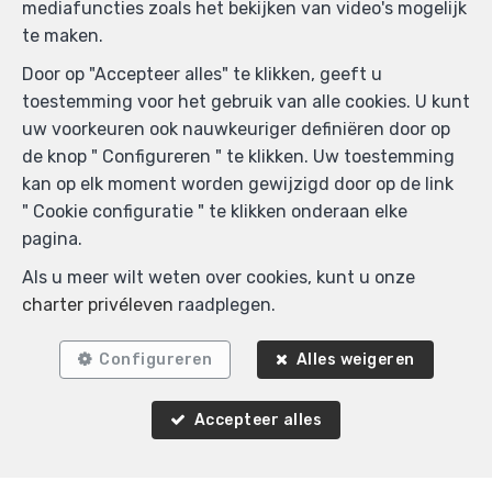
mediafuncties zoals het bekijken van video's mogelijk
te maken.
Door op "Accepteer alles" te klikken, geeft u
toestemming voor het gebruik van alle cookies. U kunt
uw voorkeuren ook nauwkeuriger definiëren door op
1
1
60 m²
de knop " Configureren " te klikken. Uw toestemming
kan op elk moment worden gewijzigd door op de link
Woluwe-Saint-Lambert
" Cookie configuratie " te klikken onderaan elke
Appartement te huur
pagina.
Als u meer wilt weten over cookies, kunt u onze
charter privéleven
raadplegen.
Configureren
Alles weigeren
Agence Immobilière K-Volution
Accepteer alles
Rue Valduc 334
—
1160 Auderghem
—