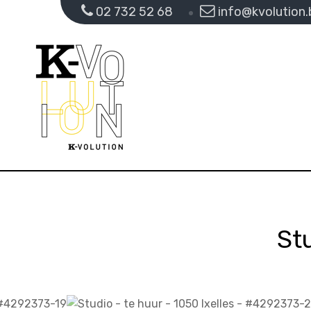
02 732 52 68
info@kvolution.
St