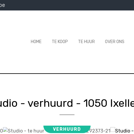
be
HOME
TE KOOP
TE HUUR
OVER ONS
udio - verhuurd
-
1050 Ixell
VERHUURD