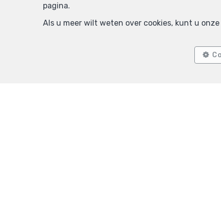
pagina.
Als u meer wilt weten over cookies, kunt u onz
Co
Ixelles
Appartem
Agence
TEL.
+32
BIV-erkende vastgoedmakelaar in België, BIV N° 507957 - Onde