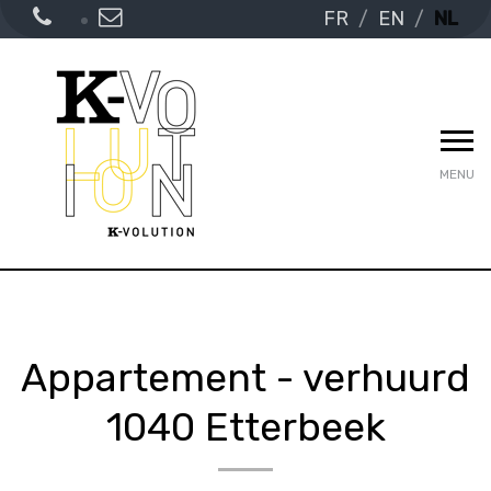
FR
EN
NL
MENU
Appartement - verhuurd
1040 Etterbeek