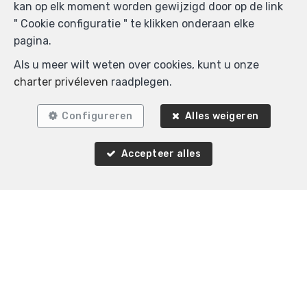
kan op elk moment worden gewijzigd door op de link
" Cookie configuratie " te klikken onderaan elke
pagina.
1
1
Als u meer wilt weten over cookies, kunt u onze
Etterbeek
charter privéleven
raadplegen.
Appartement te huur
Configureren
Alles weigeren
Accepteer alles
Agence Immobilière K-Volution
Rue Valduc 334
—
1160 Auderghem
—
TEL.
+32 2 732 52 68
MOB.
+32 (0) 468 17 90 38
—
info@kvolution.be
—